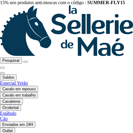
15% nos produtos anti-moscas com o código :
SUMMER-FLY15
Pesquisar
Saldos
Especial Verão
Cavalo em repouso
Cavalo em trabalho
Cavaleiros
Ocidental
Estábulo
Cão
Enviados em 24H
Outlet