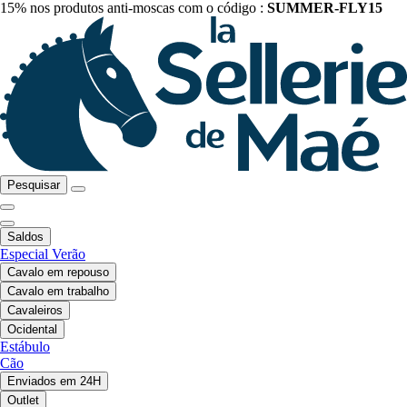
15% nos produtos anti-moscas com o código :
SUMMER-FLY15
Pesquisar
Saldos
Especial Verão
Cavalo em repouso
Cavalo em trabalho
Cavaleiros
Ocidental
Estábulo
Cão
Enviados em 24H
Outlet