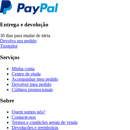
Entrega e devolução
30 dias para mudar de ideia
Devolva seu pedido
Trustpilot
Serviços
Minha conta
Centro de ajuda
Acompanhar meu pedido
Devolver meu pedido
Códigos promocionais
Sobre
Quem somos nós?
Contacte-nos
Termos e condições gerais de venda
Devoluções e reembolsos