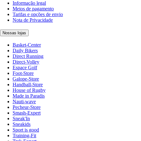
Informação legal
Meios de pagamento
Tarifas e opções de envio
Nota de Privacidade
Nossas lojas
Basket-Center
Daily Bikers
Direct Running
Direct-Volley
Espace Golf
Foot-Store
Galope-Store
Handball-Store
House of Rugby
Made in Paradis
Nauti-wave
Pecheur-Store
Smash-Expert
Sneak'In
Sneakids
Sport is good
Training-Fit