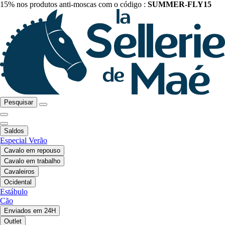
15% nos produtos anti-moscas com o código :
SUMMER-FLY15
Pesquisar
Saldos
Especial Verão
Cavalo em repouso
Cavalo em trabalho
Cavaleiros
Ocidental
Estábulo
Cão
Enviados em 24H
Outlet