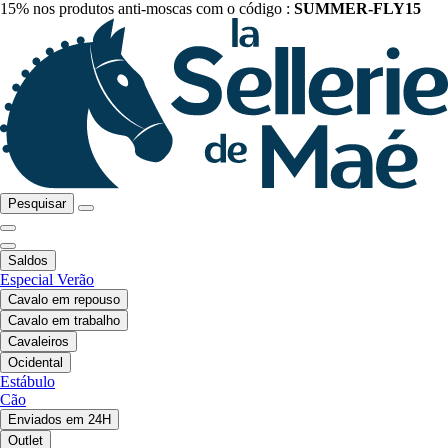
15% nos produtos anti-moscas com o código :
SUMMER-FLY15
Pesquisar
Saldos
Especial Verão
Cavalo em repouso
Cavalo em trabalho
Cavaleiros
Ocidental
Estábulo
Cão
Enviados em 24H
Outlet