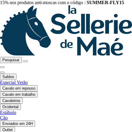
15% nos produtos anti-moscas com o código :
SUMMER-FLY15
Pesquisar
Saldos
Especial Verão
Cavalo em repouso
Cavalo em trabalho
Cavaleiros
Ocidental
Estábulo
Cão
Enviados em 24H
Outlet