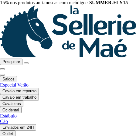
15% nos produtos anti-moscas com o código :
SUMMER-FLY15
Pesquisar
Saldos
Especial Verão
Cavalo em repouso
Cavalo em trabalho
Cavaleiros
Ocidental
Estábulo
Cão
Enviados em 24H
Outlet