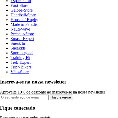
Espace Golf
Foot-Store
Galope-Store
Handball-Store
House of Rugby
Made in Paradis
Nauti-wave
Pecheur-Store
Smash-Expert
Sneak'In
Sneakids
Sport is good
Training-Fit
Trek-Expert
TripNBikers
Vélo-Store
Inscreva-se na nossa newsletter
Aproveite 10% de desconto ao inscrever-se na nossa newsletter
Inscrever-se
Fique conectado
Encontre-nos nas redes sociais