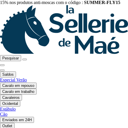
15% nos produtos anti-moscas com o código :
SUMMER-FLY15
Pesquisar
Saldos
Especial Verão
Cavalo em repouso
Cavalo em trabalho
Cavaleiros
Ocidental
Estábulo
Cão
Enviados em 24H
Outlet