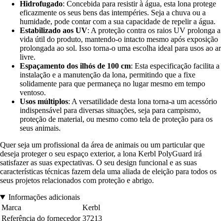
Hidrofugado
: Concebida para resistir à água, esta lona protege
eficazmente os seus bens das intempéries. Seja a chuva ou a
humidade, pode contar com a sua capacidade de repelir a água.
Estabilizado aos UV
: A proteção contra os raios UV prolonga a
vida útil do produto, mantendo-o intacto mesmo após exposição
prolongada ao sol. Isso torna-o uma escolha ideal para usos ao ar
livre.
Espaçamento dos ilhós de 100 cm
: Esta especificação facilita a
instalação e a manutenção da lona, permitindo que a fixe
solidamente para que permaneça no lugar mesmo em tempo
ventoso.
Usos múltiplos
: A versatilidade desta lona torna-a um acessório
indispensável para diversas situações, seja para campismo,
proteção de material, ou mesmo como tela de proteção para os
seus animais.
Quer seja um profissional da área de animais ou um particular que
deseja proteger o seu espaço exterior, a lona Kerbl PolyGuard irá
satisfazer as suas expectativas. O seu design funcional e as suas
características técnicas fazem dela uma aliada de eleição para todos os
seus projetos relacionados com proteção e abrigo.
Informações adicionais
Marca
Kerbl
Referência do fornecedor
37213