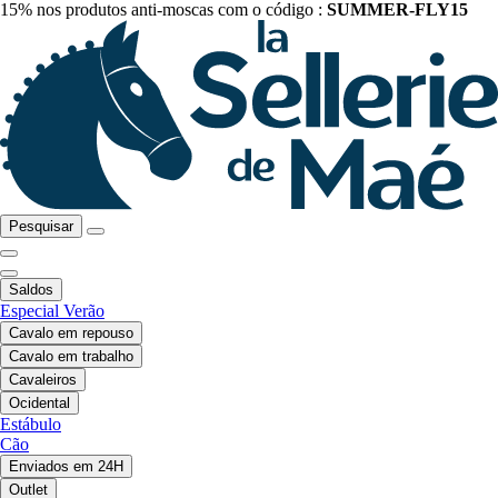
15% nos produtos anti-moscas com o código :
SUMMER-FLY15
Pesquisar
Saldos
Especial Verão
Cavalo em repouso
Cavalo em trabalho
Cavaleiros
Ocidental
Estábulo
Cão
Enviados em 24H
Outlet