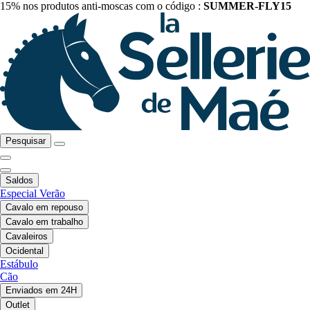
15% nos produtos anti-moscas com o código :
SUMMER-FLY15
Pesquisar
Saldos
Especial Verão
Cavalo em repouso
Cavalo em trabalho
Cavaleiros
Ocidental
Estábulo
Cão
Enviados em 24H
Outlet