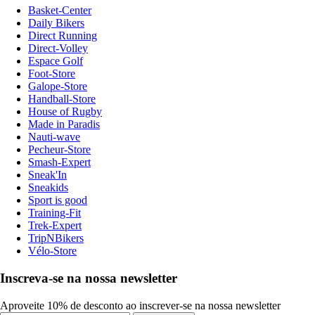
Basket-Center
Daily Bikers
Direct Running
Direct-Volley
Espace Golf
Foot-Store
Galope-Store
Handball-Store
House of Rugby
Made in Paradis
Nauti-wave
Pecheur-Store
Smash-Expert
Sneak'In
Sneakids
Sport is good
Training-Fit
Trek-Expert
TripNBikers
Vélo-Store
Inscreva-se na nossa newsletter
Aproveite 10% de desconto ao inscrever-se na nossa newsletter