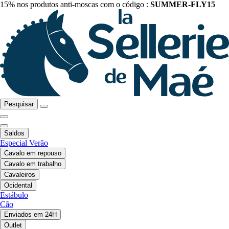
15% nos produtos anti-moscas com o código :
SUMMER-FLY15
Pesquisar
Saldos
Especial Verão
Cavalo em repouso
Cavalo em trabalho
Cavaleiros
Ocidental
Estábulo
Cão
Enviados em 24H
Outlet