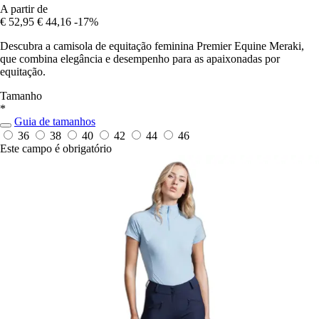
A partir de
€ 52,95
€ 44,16
-17%
Descubra a camisola de equitação feminina Premier Equine Meraki,
que combina elegância e desempenho para as apaixonadas por
equitação.
Tamanho
*
Guia de tamanhos
36
38
40
42
44
46
Este campo é obrigatório