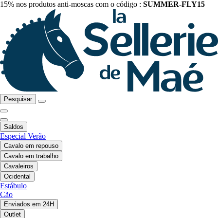
15% nos produtos anti-moscas com o código :
SUMMER-FLY15
Pesquisar
Saldos
Especial Verão
Cavalo em repouso
Cavalo em trabalho
Cavaleiros
Ocidental
Estábulo
Cão
Enviados em 24H
Outlet