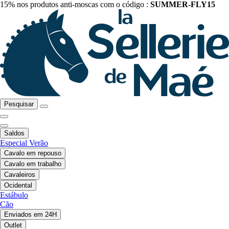
15% nos produtos anti-moscas com o código :
SUMMER-FLY15
Pesquisar
Saldos
Especial Verão
Cavalo em repouso
Cavalo em trabalho
Cavaleiros
Ocidental
Estábulo
Cão
Enviados em 24H
Outlet