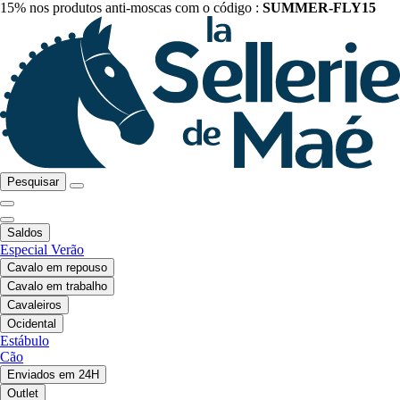
15% nos produtos anti-moscas com o código :
SUMMER-FLY15
Pesquisar
Saldos
Especial Verão
Cavalo em repouso
Cavalo em trabalho
Cavaleiros
Ocidental
Estábulo
Cão
Enviados em 24H
Outlet