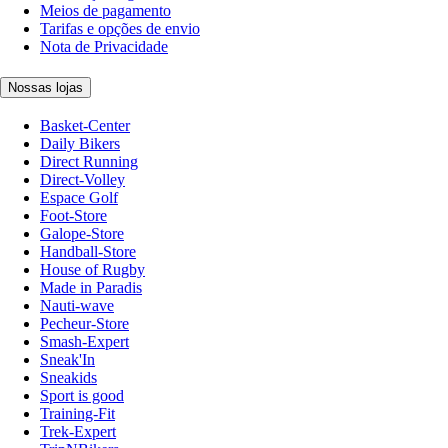
Meios de pagamento
Tarifas e opções de envio
Nota de Privacidade
Nossas lojas
Basket-Center
Daily Bikers
Direct Running
Direct-Volley
Espace Golf
Foot-Store
Galope-Store
Handball-Store
House of Rugby
Made in Paradis
Nauti-wave
Pecheur-Store
Smash-Expert
Sneak'In
Sneakids
Sport is good
Training-Fit
Trek-Expert