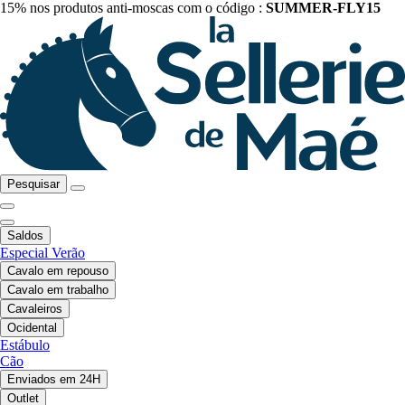
15% nos produtos anti-moscas com o código :
SUMMER-FLY15
Pesquisar
Saldos
Especial Verão
Cavalo em repouso
Cavalo em trabalho
Cavaleiros
Ocidental
Estábulo
Cão
Enviados em 24H
Outlet