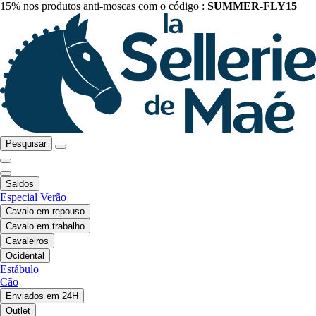
15% nos produtos anti-moscas com o código :
SUMMER-FLY15
Pesquisar
Saldos
Especial Verão
Cavalo em repouso
Cavalo em trabalho
Cavaleiros
Ocidental
Estábulo
Cão
Enviados em 24H
Outlet