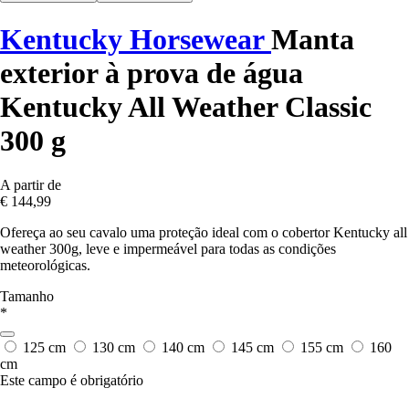
Kentucky Horsewear
Manta
exterior à prova de água
Kentucky All Weather Classic
300 g
A partir de
€ 144,99
Ofereça ao seu cavalo uma proteção ideal com o cobertor Kentucky all
weather 300g, leve e impermeável para todas as condições
meteorológicas.
Tamanho
*
125 cm
130 cm
140 cm
145 cm
155 cm
160
cm
Este campo é obrigatório