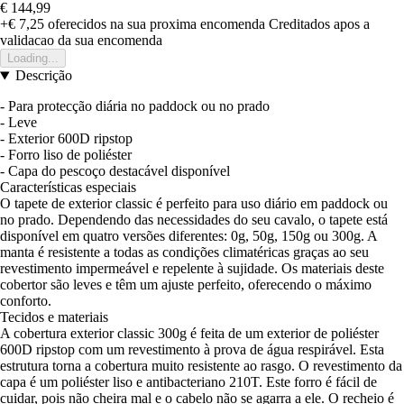
€ 144,99
+€ 7,25
oferecidos na sua proxima encomenda
Creditados apos a
validacao da sua encomenda
Loading...
Descrição
- Para protecção diária no paddock ou no prado
- Leve
- Exterior 600D ripstop
- Forro liso de poliéster
- Capa do pescoço destacável disponível
Características especiais
O tapete de exterior classic é perfeito para uso diário em paddock ou
no prado. Dependendo das necessidades do seu cavalo, o tapete está
disponível em quatro versões diferentes: 0g, 50g, 150g ou 300g. A
manta é resistente a todas as condições climatéricas graças ao seu
revestimento impermeável e repelente à sujidade. Os materiais deste
cobertor são leves e têm um ajuste perfeito, oferecendo o máximo
conforto.
Tecidos e materiais
A cobertura exterior classic 300g é feita de um exterior de poliéster
600D ripstop com um revestimento à prova de água respirável. Esta
estrutura torna a cobertura muito resistente ao rasgo. O revestimento da
capa é um poliéster liso e antibacteriano 210T. Este forro é fácil de
cuidar, pois não cheira mal e o cabelo não se agarra a ele. O recheio é