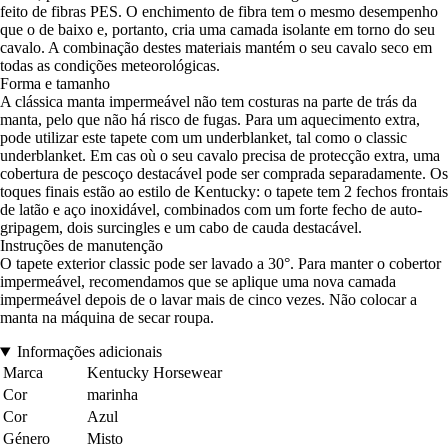
feito de fibras PES. O enchimento de fibra tem o mesmo desempenho
que o de baixo e, portanto, cria uma camada isolante em torno do seu
cavalo. A combinação destes materiais mantém o seu cavalo seco em
todas as condições meteorológicas.
Forma e tamanho
A clássica manta impermeável não tem costuras na parte de trás da
manta, pelo que não há risco de fugas. Para um aquecimento extra,
pode utilizar este tapete com um underblanket, tal como o classic
underblanket. Em cas où o seu cavalo precisa de protecção extra, uma
cobertura de pescoço destacável pode ser comprada separadamente. Os
toques finais estão ao estilo de Kentucky: o tapete tem 2 fechos frontais
de latão e aço inoxidável, combinados com um forte fecho de auto-
gripagem, dois surcingles e um cabo de cauda destacável.
Instruções de manutenção
O tapete exterior classic pode ser lavado a 30°. Para manter o cobertor
impermeável, recomendamos que se aplique uma nova camada
impermeável depois de o lavar mais de cinco vezes. Não colocar a
manta na máquina de secar roupa.
Informações adicionais
Marca
Kentucky Horsewear
Cor
marinha
Cor
Azul
Género
Misto