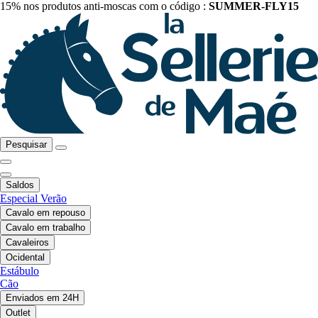
15% nos produtos anti-moscas com o código :
SUMMER-FLY15
Pesquisar
Saldos
Especial Verão
Cavalo em repouso
Cavalo em trabalho
Cavaleiros
Ocidental
Estábulo
Cão
Enviados em 24H
Outlet