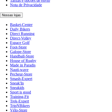
Tarifas e opções de envio
Nota de Privacidade
Nossas lojas
Basket-Center
Daily Bikers
Direct Running
Direct-Volley
Espace Golf
Foot-Store
Galope-Store
Handball-Store
House of Rugby
Made in Paradis
Nauti-wave
Pecheur-Store
Smash-Expert
Sneak'In
Sneakids
Sport is good
Training-Fit
Trek-Expert
TripNBikers
Vélo-Store