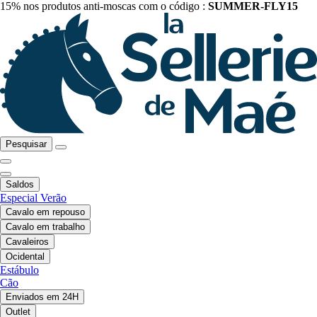
15% nos produtos anti-moscas com o código :
SUMMER-FLY15
Pesquisar
Saldos
Especial Verão
Cavalo em repouso
Cavalo em trabalho
Cavaleiros
Ocidental
Estábulo
Cão
Enviados em 24H
Outlet