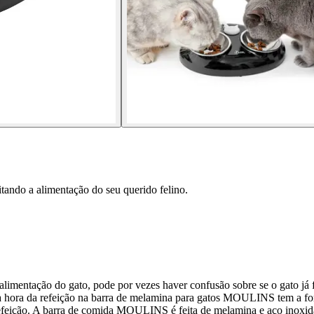
itando a alimentação do seu querido felino.
a alimentação do gato, pode por vezes haver confusão sobre se o gato
da hora da refeição na barra de melamina para gatos MOULINS tem a form
feição. A barra de comida MOULINS é feita de melamina e aço inoxidáv