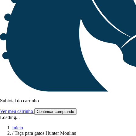
Subtotal do carrinho
Ver meu carrinho
Continuar comprando
Loading...
Início
/
Taça para gatos Hunter Moulins