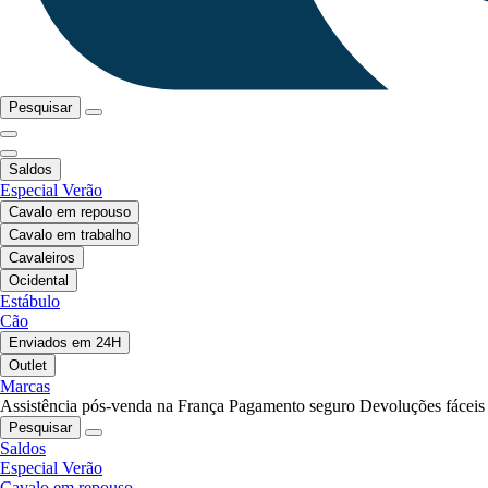
Pesquisar
Saldos
Especial Verão
Cavalo em repouso
Cavalo em trabalho
Cavaleiros
Ocidental
Estábulo
Cão
Enviados em 24H
Outlet
Marcas
Assistência pós-venda na França
Pagamento seguro
Devoluções fáceis
Pesquisar
Saldos
Especial Verão
Cavalo em repouso