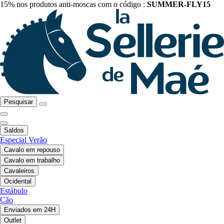
15% nos produtos anti-moscas com o código :
SUMMER-FLY15
Pesquisar
Saldos
Especial Verão
Cavalo em repouso
Cavalo em trabalho
Cavaleiros
Ocidental
Estábulo
Cão
Enviados em 24H
Outlet