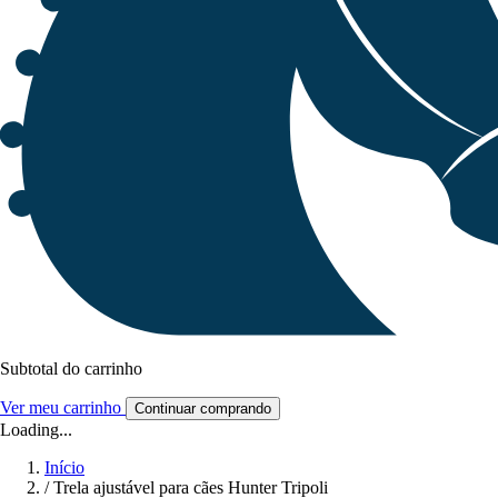
Subtotal do carrinho
Ver meu carrinho
Continuar comprando
Loading...
Início
/
Trela ajustável para cães Hunter Tripoli