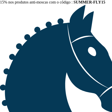
15% nos produtos anti-moscas com o código :
SUMMER-FLY15