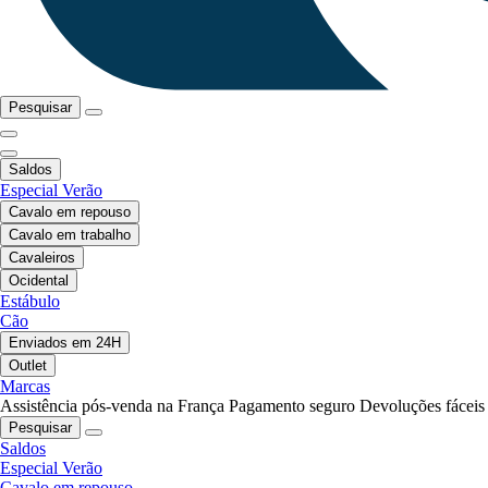
Pesquisar
Saldos
Especial Verão
Cavalo em repouso
Cavalo em trabalho
Cavaleiros
Ocidental
Estábulo
Cão
Enviados em 24H
Outlet
Marcas
Assistência pós-venda na França
Pagamento seguro
Devoluções fáceis
Pesquisar
Saldos
Especial Verão
Cavalo em repouso