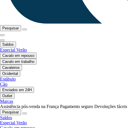
Pesquisar
Saldos
Especial Verão
Cavalo em repouso
Cavalo em trabalho
Cavaleiros
Ocidental
Estábulo
Cão
Enviados em 24H
Outlet
Marcas
Assistência pós-venda na França
Pagamento seguro
Devoluções fáceis
Pesquisar
Saldos
Especial Verão
Cavalo em repouso