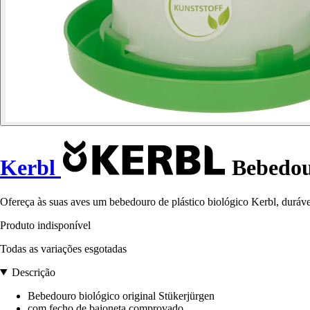
Kerbl
Bebedour
Ofereça às suas aves um bebedouro de plástico biológico Kerbl, duráve
Produto indisponível
Todas as variações esgotadas
Descrição
Bebedouro biológico original Stükerjürgen
com fecho de baioneta comprovado