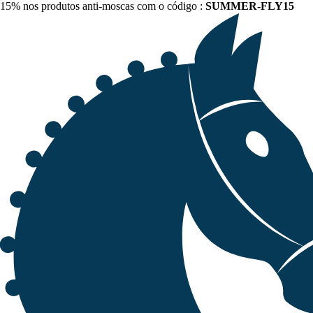
15% nos produtos anti-moscas com o código :
SUMMER-FLY15