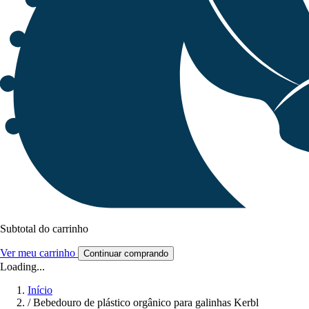
Subtotal do carrinho
Ver meu carrinho
Continuar comprando
Loading...
Início
/
Bebedouro de plástico orgânico para galinhas Kerbl