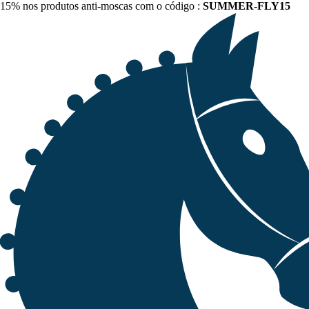
15% nos produtos anti-moscas com o código :
SUMMER-FLY15