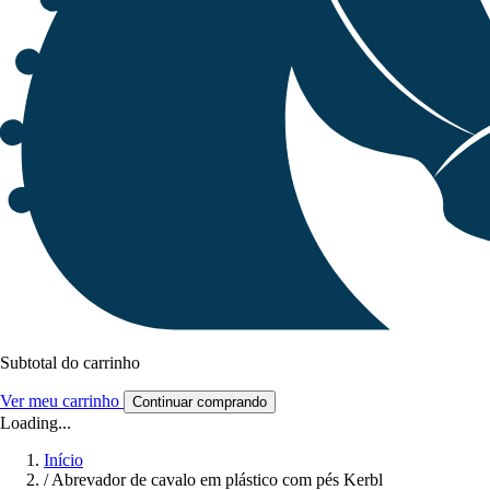
Subtotal do carrinho
Ver meu carrinho
Continuar comprando
Loading...
Início
/
Abrevador de cavalo em plástico com pés Kerbl