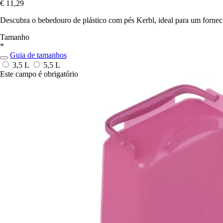
€ 11,29
Descubra o bebedouro de plástico com pés Kerbl, ideal para um forneci
Tamanho
*
Guia de tamanhos
3,5 L
5,5 L
Este campo é obrigatório