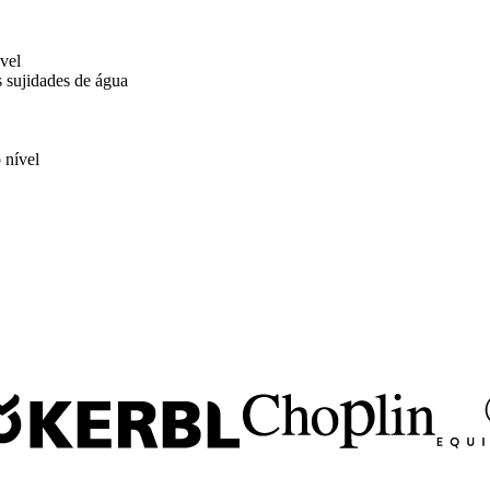
vel
s sujidades de água
 nível