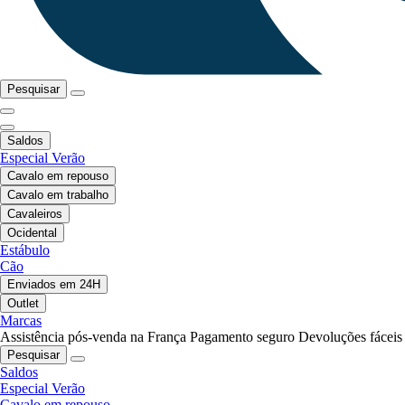
Pesquisar
Saldos
Especial Verão
Cavalo em repouso
Cavalo em trabalho
Cavaleiros
Ocidental
Estábulo
Cão
Enviados em 24H
Outlet
Marcas
Assistência pós-venda na França
Pagamento seguro
Devoluções fáceis
Pesquisar
Saldos
Especial Verão
Cavalo em repouso