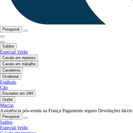
Pesquisar
Saldos
Especial Verão
Cavalo em repouso
Cavalo em trabalho
Cavaleiros
Ocidental
Estábulo
Cão
Enviados em 24H
Outlet
Marcas
Assistência pós-venda na França
Pagamento seguro
Devoluções fáceis
Pesquisar
Saldos
Especial Verão
Cavalo em repouso