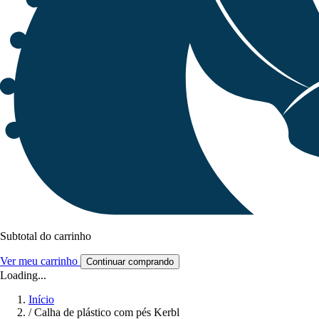
Subtotal do carrinho
Ver meu carrinho
Continuar comprando
Loading...
Início
/
Calha de plástico com pés Kerbl