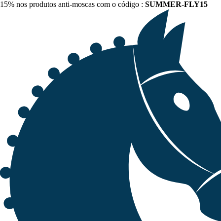
15% nos produtos anti-moscas com o código :
SUMMER-FLY15