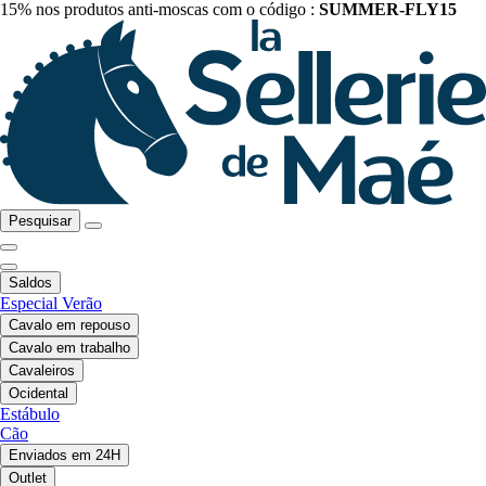
15% nos produtos anti-moscas com o código :
SUMMER-FLY15
Pesquisar
Saldos
Especial Verão
Cavalo em repouso
Cavalo em trabalho
Cavaleiros
Ocidental
Estábulo
Cão
Enviados em 24H
Outlet