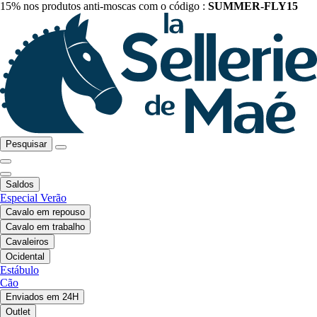
15% nos produtos anti-moscas com o código :
SUMMER-FLY15
Pesquisar
Saldos
Especial Verão
Cavalo em repouso
Cavalo em trabalho
Cavaleiros
Ocidental
Estábulo
Cão
Enviados em 24H
Outlet