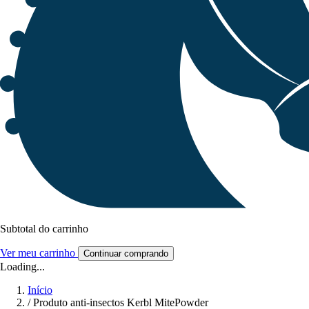
Subtotal do carrinho
Ver meu carrinho
Continuar comprando
Loading...
Início
/
Produto anti-insectos Kerbl MitePowder