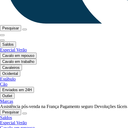
Pesquisar
Saldos
Especial Verão
Cavalo em repouso
Cavalo em trabalho
Cavaleiros
Ocidental
Estábulo
Cão
Enviados em 24H
Outlet
Marcas
Assistência pós-venda na França
Pagamento seguro
Devoluções fáceis
Pesquisar
Saldos
Especial Verão
Cavalo em repouso