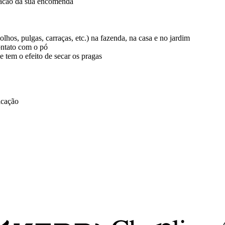
dacao da sua encomenda
iolhos, pulgas, carraças, etc.) na fazenda, na casa e no jardim
ontato com o pó
 e tem o efeito de secar os pragas
icação