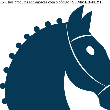
15% nos produtos anti-moscas com o código :
SUMMER-FLY15