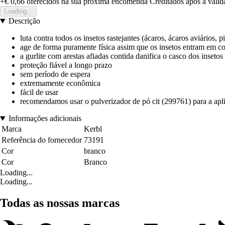
+€ 0,66
oferecidos na sua proxima encomenda
Creditados apos a vali
Loading...
Descrição
luta contra todos os insetos rastejantes (ácaros, ácaros aviários, p
age de forma puramente física assim que os insetos entram em c
a gurlite com arestas afiadas contida danifica o casco dos insetos
proteção fiável a longo prazo
sem período de espera
extremamente econômica
fácil de usar
recomendamos usar o pulverizador de pó cit (299761) para a apl
Informações adicionais
Marca
Kerbl
Referência do fornecedor
73191
Cor
branco
Cor
Branco
Loading...
Loading...
Todas as nossas marcas