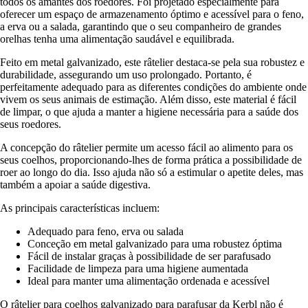
todos os amantes dos roedores. Foi projetado especialmente para
oferecer um espaço de armazenamento óptimo e acessível para o feno,
a erva ou a salada, garantindo que o seu companheiro de grandes
orelhas tenha uma alimentação saudável e equilibrada.
Feito em metal galvanizado, este râtelier destaca-se pela sua robustez e
durabilidade, assegurando um uso prolongado. Portanto, é
perfeitamente adequado para as diferentes condições do ambiente onde
vivem os seus animais de estimação. Além disso, este material é fácil
de limpar, o que ajuda a manter a higiene necessária para a saúde dos
seus roedores.
A concepção do râtelier permite um acesso fácil ao alimento para os
seus coelhos, proporcionando-lhes de forma prática a possibilidade de
roer ao longo do dia. Isso ajuda não só a estimular o apetite deles, mas
também a apoiar a saúde digestiva.
As principais características incluem:
Adequado para feno, erva ou salada
Conceção em metal galvanizado para uma robustez óptima
Fácil de instalar graças à possibilidade de ser parafusado
Facilidade de limpeza para uma higiene aumentada
Ideal para manter uma alimentação ordenada e acessível
O râtelier para coelhos galvanizado para parafusar da Kerbl não é