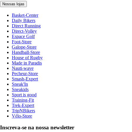
Nossas lojas
Basket-Center
Daily Bikers
Direct Running
Direct-Volley
Espace Golf
Foot-Store
Galope-Store
Handball-Store
House of Rugby
Made in Paradis
Nauti-wave
Pecheur-Store
Smash-Expert
Sneak'In
Sneakids
Sport is good
Training-Fit
Trek-Expert
TripNBikers
Vélo-Store
Inscreva-se na nossa newsletter