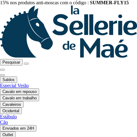
15% nos produtos anti-moscas com o código :
SUMMER-FLY15
Pesquisar
Saldos
Especial Verão
Cavalo em repouso
Cavalo em trabalho
Cavaleiros
Ocidental
Estábulo
Cão
Enviados em 24H
Outlet