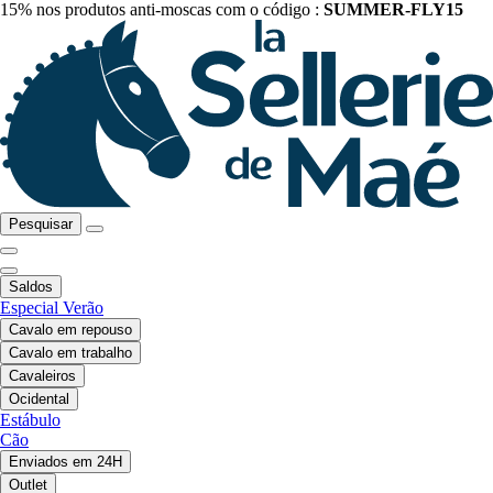
15% nos produtos anti-moscas com o código :
SUMMER-FLY15
Pesquisar
Saldos
Especial Verão
Cavalo em repouso
Cavalo em trabalho
Cavaleiros
Ocidental
Estábulo
Cão
Enviados em 24H
Outlet