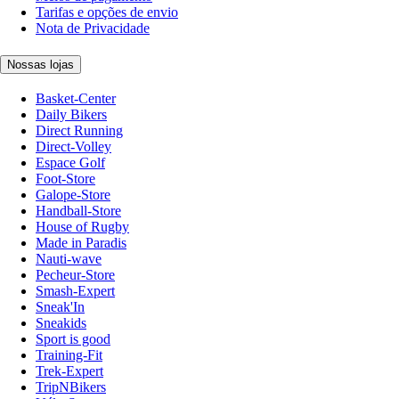
Tarifas e opções de envio
Nota de Privacidade
Nossas lojas
Basket-Center
Daily Bikers
Direct Running
Direct-Volley
Espace Golf
Foot-Store
Galope-Store
Handball-Store
House of Rugby
Made in Paradis
Nauti-wave
Pecheur-Store
Smash-Expert
Sneak'In
Sneakids
Sport is good
Training-Fit
Trek-Expert
TripNBikers