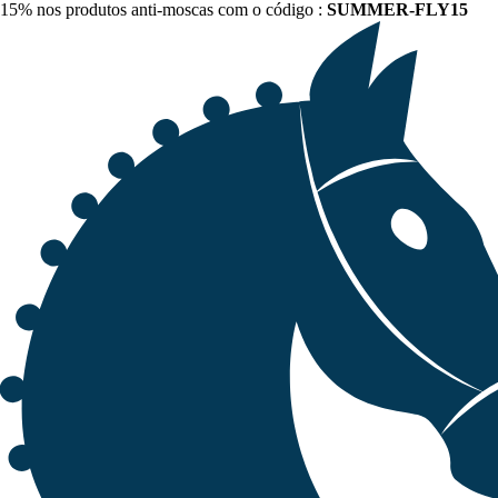
15% nos produtos anti-moscas com o código :
SUMMER-FLY15