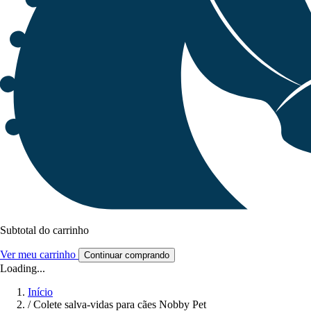
Subtotal do carrinho
Ver meu carrinho
Continuar comprando
Loading...
Início
/
Colete salva-vidas para cães Nobby Pet