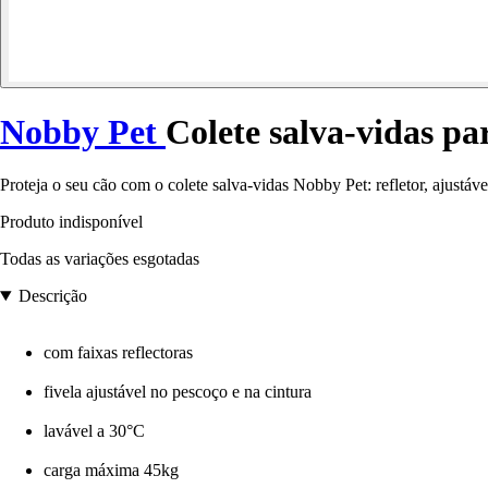
Nobby Pet
Colete salva-vidas pa
Proteja o seu cão com o colete salva-vidas Nobby Pet: refletor, ajustáv
Produto indisponível
Todas as variações esgotadas
Descrição
com faixas reflectoras
fivela ajustável no pescoço e na cintura
lavável a 30°C
carga máxima 45kg