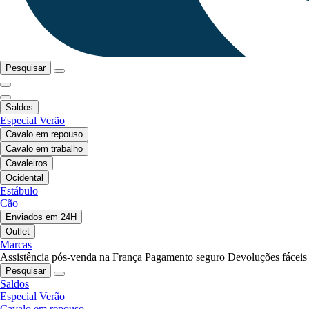
Pesquisar
Saldos
Especial Verão
Cavalo em repouso
Cavalo em trabalho
Cavaleiros
Ocidental
Estábulo
Cão
Enviados em 24H
Outlet
Marcas
Assistência pós-venda na França
Pagamento seguro
Devoluções fáceis
Pesquisar
Saldos
Especial Verão
Cavalo em repouso