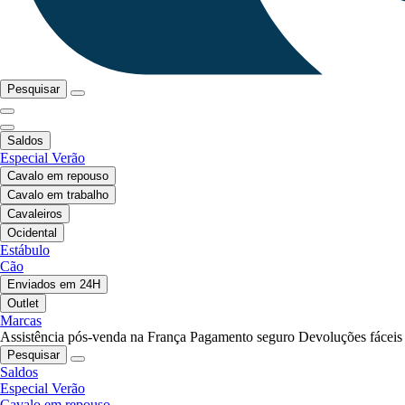
Pesquisar
Saldos
Especial Verão
Cavalo em repouso
Cavalo em trabalho
Cavaleiros
Ocidental
Estábulo
Cão
Enviados em 24H
Outlet
Marcas
Assistência pós-venda na França
Pagamento seguro
Devoluções fáceis
Pesquisar
Saldos
Especial Verão
Cavalo em repouso