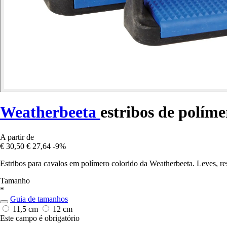
Weatherbeeta
estribos de polím
A partir de
€ 30,50
€ 27,64
-9%
Estribos para cavalos em polímero colorido da Weatherbeeta. Leves, resi
Tamanho
*
Guia de tamanhos
11,5 cm
12 cm
Este campo é obrigatório