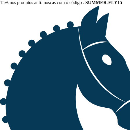
15% nos produtos anti-moscas com o código :
SUMMER-FLY15