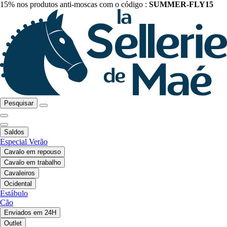
15% nos produtos anti-moscas com o código :
SUMMER-FLY15
Pesquisar
Saldos
Especial Verão
Cavalo em repouso
Cavalo em trabalho
Cavaleiros
Ocidental
Estábulo
Cão
Enviados em 24H
Outlet