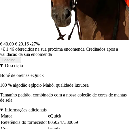
€ 40,00
€ 29,16
-27%
+€ 1,46
oferecidos na sua proxima encomenda
Creditados apos a
validacao da sua encomenda
Loading...
Descrição
Boné de orelhas eQuick
100 % algodão egípcio Makò, qualidade luxuosa
Tamanho padrão, combinado com a nossa coleção de cores de mantas
de sela
Informações adicionais
Marca
eQuick
Referência do fornecedor
8050247330059
Cor
laranja