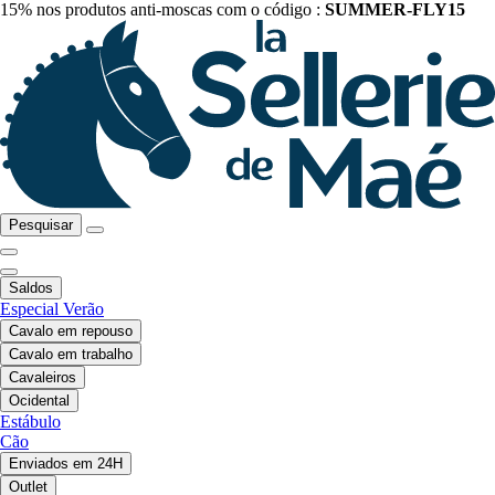
15% nos produtos anti-moscas com o código :
SUMMER-FLY15
Pesquisar
Saldos
Especial Verão
Cavalo em repouso
Cavalo em trabalho
Cavaleiros
Ocidental
Estábulo
Cão
Enviados em 24H
Outlet