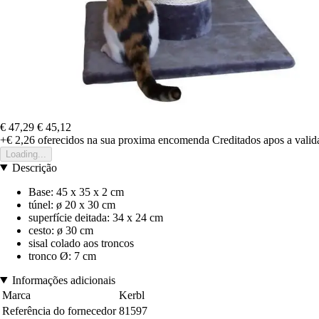
€ 47,29
€ 45,12
+€ 2,26
oferecidos na sua proxima encomenda
Creditados apos a vali
Loading...
Descrição
Base: 45 x 35 x 2 cm
túnel: ø 20 x 30 cm
superfície deitada: 34 x 24 cm
cesto: ø 30 cm
sisal colado aos troncos
tronco Ø: 7 cm
Informações adicionais
Marca
Kerbl
Referência do fornecedor
81597