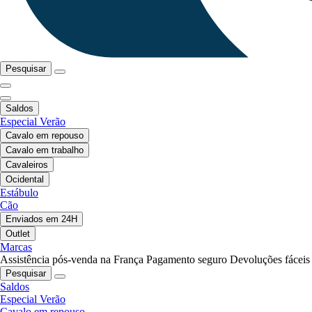
Pesquisar
Saldos
Especial Verão
Cavalo em repouso
Cavalo em trabalho
Cavaleiros
Ocidental
Estábulo
Cão
Enviados em 24H
Outlet
Marcas
Assistência pós-venda na França
Pagamento seguro
Devoluções fáceis
Pesquisar
Saldos
Especial Verão
Cavalo em repouso