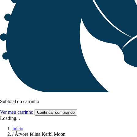
Subtotal do carrinho
Ver meu carrinho
Continuar comprando
Loading...
Início
/
Árvore felina Kerbl Moon