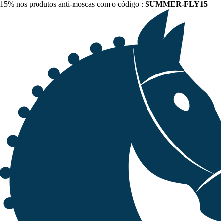
15% nos produtos anti-moscas com o código :
SUMMER-FLY15