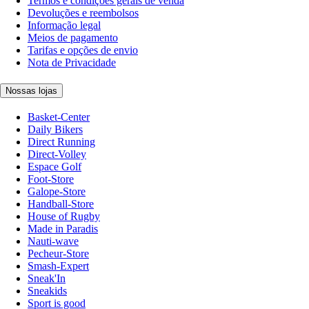
Termos e condições gerais de venda
Devoluções e reembolsos
Informação legal
Meios de pagamento
Tarifas e opções de envio
Nota de Privacidade
Nossas lojas
Basket-Center
Daily Bikers
Direct Running
Direct-Volley
Espace Golf
Foot-Store
Galope-Store
Handball-Store
House of Rugby
Made in Paradis
Nauti-wave
Pecheur-Store
Smash-Expert
Sneak'In
Sneakids
Sport is good