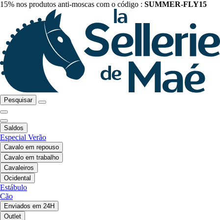
15% nos produtos anti-moscas com o código :
SUMMER-FLY15
Pesquisar
Saldos
Especial Verão
Cavalo em repouso
Cavalo em trabalho
Cavaleiros
Ocidental
Estábulo
Cão
Enviados em 24H
Outlet