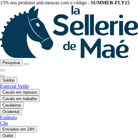
15% nos produtos anti-moscas com o código :
SUMMER-FLY15
Pesquisar
Saldos
Especial Verão
Cavalo em repouso
Cavalo em trabalho
Cavaleiros
Ocidental
Estábulo
Cão
Enviados em 24H
Outlet