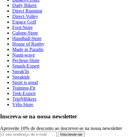
Daily Bikers
Direct Running
Direct-Volley
Espace Golf
Foot-Store
Galope-Store
Handball-Store
House of Rugby
Made in Paradis
Nauti-wave
Pecheur-Store
Smash-Expert
Sneak'In
Sneakids
Sport is good
Training-Fit
Trek-Expert
TripNBikers
Vélo-Store
Inscreva-se na nossa newsletter
Aproveite 10% de desconto ao inscrever-se na nossa newsletter
Inscrever-se