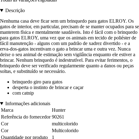
Descrição
Nenhuma casa deve ficar sem um brinquedo para gatos ELROY. Os
gatos de interior, em particular, precisam de se manter ocupados para se
manterem física e mentalmente saudáveis. Isto é fácil com o brinquedo
para gatos ELROY, uma vez que os animais em tecido de poliéster de
fácil manutenção - alguns com um padrão de xadrez divertido - e a
erva-dos-gatos incentivam o gato a brincar uma e outra vez. Nunca
deixe o seu animal de estimação sem vigilância enquanto ele estiver a
brincar. Nenhum brinquedo é indestrutível. Para evitar ferimentos, o
brinquedo deve ser verificado regularmente quanto a danos ou peças
soltas, e substituído se necessário.
brinquedo giro para gatos
desperta o instinto de brincar e caçar
com catnip
Informações adicionais
Marca
Hunter
Referência do fornecedor
90261
Cor
multicolorido
Cor
Multicolorido
Quantidade por produto
1