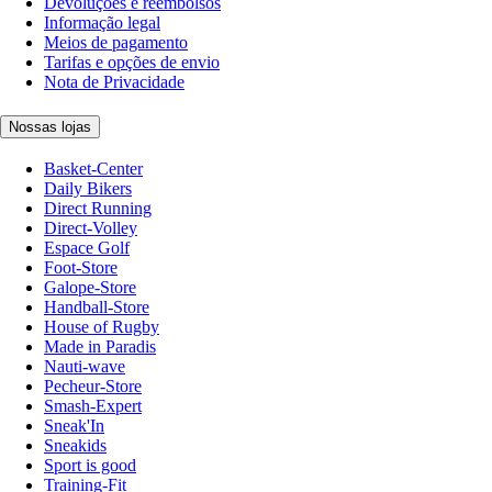
Devoluções e reembolsos
Informação legal
Meios de pagamento
Tarifas e opções de envio
Nota de Privacidade
Nossas lojas
Basket-Center
Daily Bikers
Direct Running
Direct-Volley
Espace Golf
Foot-Store
Galope-Store
Handball-Store
House of Rugby
Made in Paradis
Nauti-wave
Pecheur-Store
Smash-Expert
Sneak'In
Sneakids
Sport is good
Training-Fit