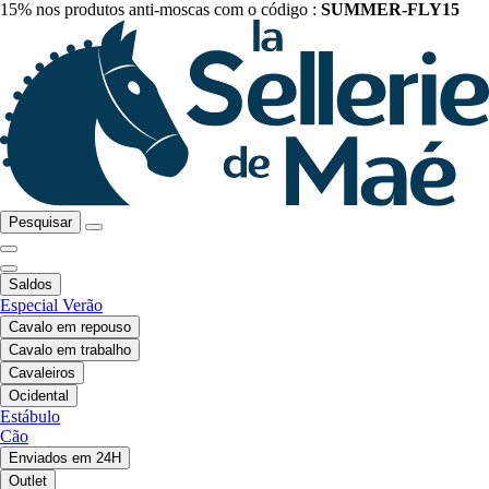
15% nos produtos anti-moscas com o código :
SUMMER-FLY15
Pesquisar
Saldos
Especial Verão
Cavalo em repouso
Cavalo em trabalho
Cavaleiros
Ocidental
Estábulo
Cão
Enviados em 24H
Outlet