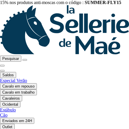
15% nos produtos anti-moscas com o código :
SUMMER-FLY15
Pesquisar
Saldos
Especial Verão
Cavalo em repouso
Cavalo em trabalho
Cavaleiros
Ocidental
Estábulo
Cão
Enviados em 24H
Outlet