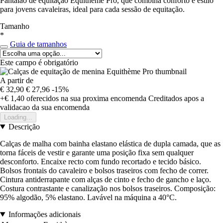
Pantalão de equitação Equithème Pro, que combina conforto e estilo
para jovens cavaleiras, ideal para cada sessão de equitação.
Tamanho
*
Guia de tamanhos
Este campo é obrigatório
A partir de
€ 32,90
€ 27,96
-15%
+€ 1,40
oferecidos na sua proxima encomenda
Creditados apos a
validacao da sua encomenda
Loading...
Descrição
Calças de malha com bainha elastano elástica de dupla camada, que as
torna fáceis de vestir e garante uma posição fixa sem qualquer
desconforto. Encaixe recto com fundo recortado e tecido básico.
Bolsos frontais do cavaleiro e bolsos traseiros com fecho de correr.
Cintura antiderrapante com alças de cinto e fecho de gancho e laço.
Costura contrastante e canalização nos bolsos traseiros. Composição:
95% algodão, 5% elastano. Lavável na máquina a 40°C.
Informações adicionais