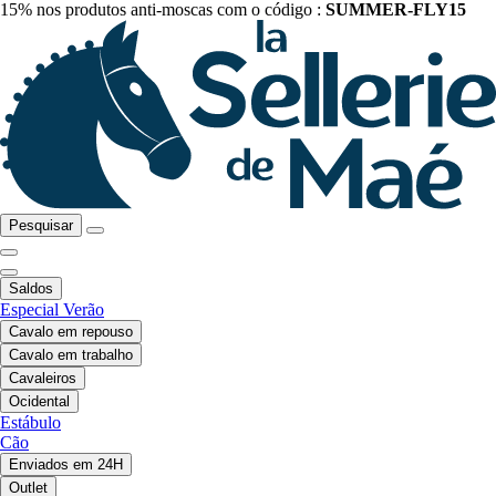
15% nos produtos anti-moscas com o código :
SUMMER-FLY15
Pesquisar
Saldos
Especial Verão
Cavalo em repouso
Cavalo em trabalho
Cavaleiros
Ocidental
Estábulo
Cão
Enviados em 24H
Outlet