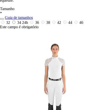
equestre.
Tamanho
*
Guia de tamanhos
32
34
24h
36
38
42
44
46
Este campo é obrigatório