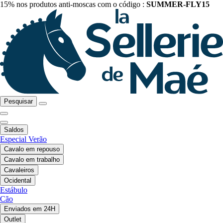
15% nos produtos anti-moscas com o código :
SUMMER-FLY15
Pesquisar
Saldos
Especial Verão
Cavalo em repouso
Cavalo em trabalho
Cavaleiros
Ocidental
Estábulo
Cão
Enviados em 24H
Outlet