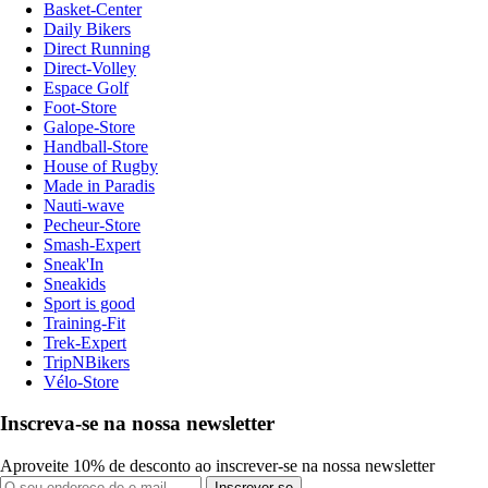
Basket-Center
Daily Bikers
Direct Running
Direct-Volley
Espace Golf
Foot-Store
Galope-Store
Handball-Store
House of Rugby
Made in Paradis
Nauti-wave
Pecheur-Store
Smash-Expert
Sneak'In
Sneakids
Sport is good
Training-Fit
Trek-Expert
TripNBikers
Vélo-Store
Inscreva-se na nossa newsletter
Aproveite 10% de desconto ao inscrever-se na nossa newsletter
Inscrever-se