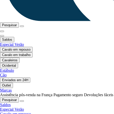
Pesquisar
Saldos
Especial Verão
Cavalo em repouso
Cavalo em trabalho
Cavaleiros
Ocidental
Estábulo
Cão
Enviados em 24H
Outlet
Marcas
Assistência pós-venda na França
Pagamento seguro
Devoluções fáceis
Pesquisar
Saldos
Especial Verão
Cavalo em repouso