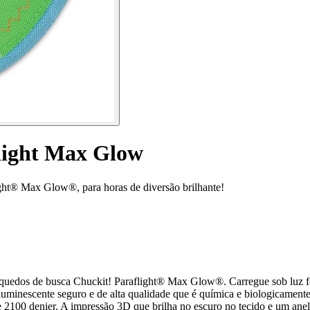
flight Max Glow
ght® Max Glow®, para horas de diversão brilhante!
uedos de busca Chuckit! Paraflight® Max Glow®. Carregue sob luz for
oluminescente seguro e de alta qualidade que é química e biologicamen
00 denier. A impressão 3D que brilha no escuro no tecido e um anel de