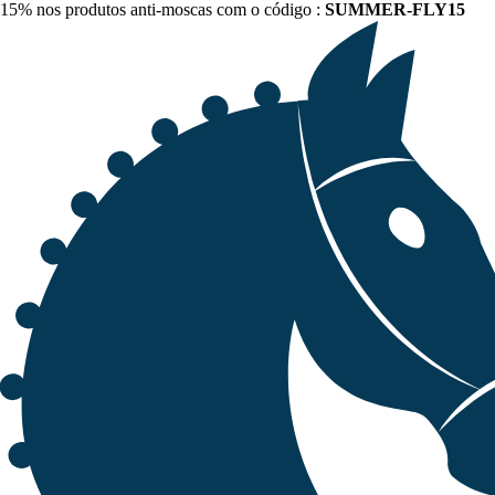
15% nos produtos anti-moscas com o código :
SUMMER-FLY15