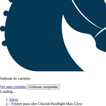
Subtotal do carrinho
Ver meu carrinho
Continuar comprando
Loading...
Início
/
Frisbee para cães Chuckit Paraflight Max Glow