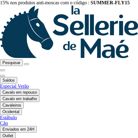
15% nos produtos anti-moscas com o código :
SUMMER-FLY15
Pesquisar
Saldos
Especial Verão
Cavalo em repouso
Cavalo em trabalho
Cavaleiros
Ocidental
Estábulo
Cão
Enviados em 24H
Outlet