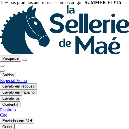
15% nos produtos anti-moscas com o código :
SUMMER-FLY15
Pesquisar
Saldos
Especial Verão
Cavalo em repouso
Cavalo em trabalho
Cavaleiros
Ocidental
Estábulo
Cão
Enviados em 24H
Outlet