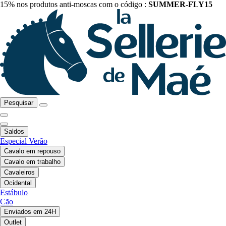
15% nos produtos anti-moscas com o código :
SUMMER-FLY15
Pesquisar
Saldos
Especial Verão
Cavalo em repouso
Cavalo em trabalho
Cavaleiros
Ocidental
Estábulo
Cão
Enviados em 24H
Outlet