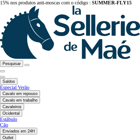
15% nos produtos anti-moscas com o código :
SUMMER-FLY15
Pesquisar
Saldos
Especial Verão
Cavalo em repouso
Cavalo em trabalho
Cavaleiros
Ocidental
Estábulo
Cão
Enviados em 24H
Outlet