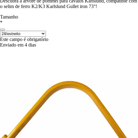
Descubra a árvore de pommel para cavalos Karlslund, compatible com
o selim de ferro K2/K3 Karlslund Gullet iron 73°!
Tamanho
*
Este campo é obrigatório
Enviado em 4 dias