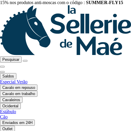
15% nos produtos anti-moscas com o código :
SUMMER-FLY15
Pesquisar
Saldos
Especial Verão
Cavalo em repouso
Cavalo em trabalho
Cavaleiros
Ocidental
Estábulo
Cão
Enviados em 24H
Outlet