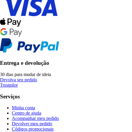
Entrega e devolução
30 dias para mudar de ideia
Devolva seu pedido
Trustpilot
Serviços
Minha conta
Centro de ajuda
Acompanhar meu pedido
Devolver meu pedido
Códigos promocionais