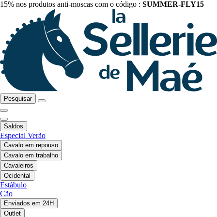
15% nos produtos anti-moscas com o código :
SUMMER-FLY15
Pesquisar
Saldos
Especial Verão
Cavalo em repouso
Cavalo em trabalho
Cavaleiros
Ocidental
Estábulo
Cão
Enviados em 24H
Outlet