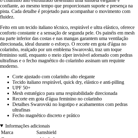
o colarinho alto estruturado desenham uma silhueta elegante e
confiante, ao mesmo tempo que proporcionam suporte e presença na
pista. Cada detalhe é projetado para acompanhar o movimento com
fluidez.
Feito em um tecido italiano técnico, respirável e ultra elástico, oferece
conforto constante e a sensação de segunda pele. Os painéis em mesh
na parte inferior das costas e nas mangas garantem uma ventilação
direcionada, ideal durante o esforço. O recorte em gota d'água no
colarinho, realçado por um emblema Swarovski, traz um toque
feminino sutil, enquanto o meio zíper invisível adornado com pedras
ultrafinas e o fecho magnético do colarinho assinam um requinte
moderno.
Corte ajustado com colarinho alto elegante
Tecido italiano respirável, quick dry, elástico e anti-pilling
UPF 50+
Mesh estratégico para uma respirabilidade direcionada
Recorte em gota d'água feminino no colarinho
Detalhes Swarovski no logotipo e acabamentos com pedras
ultrafinas
Fecho magnético discreto e prático
Informações adicionais
Marca
Samshield