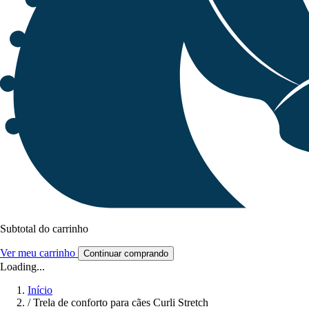
Subtotal do carrinho
Ver meu carrinho
Continuar comprando
Loading...
Início
/
Trela de conforto para cães Curli Stretch