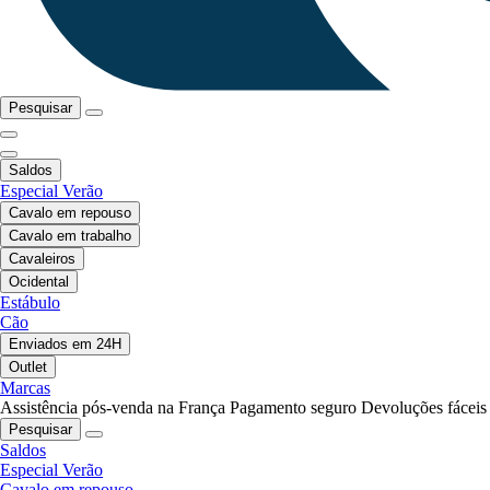
Pesquisar
Saldos
Especial Verão
Cavalo em repouso
Cavalo em trabalho
Cavaleiros
Ocidental
Estábulo
Cão
Enviados em 24H
Outlet
Marcas
Assistência pós-venda na França
Pagamento seguro
Devoluções fáceis
Pesquisar
Saldos
Especial Verão
Cavalo em repouso