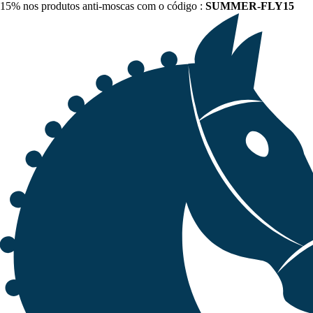
15% nos produtos anti-moscas com o código :
SUMMER-FLY15