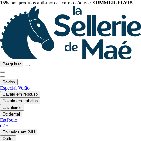
15% nos produtos anti-moscas com o código :
SUMMER-FLY15
Pesquisar
Saldos
Especial Verão
Cavalo em repouso
Cavalo em trabalho
Cavaleiros
Ocidental
Estábulo
Cão
Enviados em 24H
Outlet