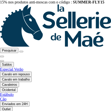
15% nos produtos anti-moscas com o código :
SUMMER-FLY15
Pesquisar
Saldos
Especial Verão
Cavalo em repouso
Cavalo em trabalho
Cavaleiros
Ocidental
Estábulo
Cão
Enviados em 24H
Outlet