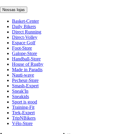
Nossas lojas
Basket-Center
Daily Bikers
Direct Running
Direct-Volley
Espace Golf
Foot-Store
Galope-Store
Handball-Store
House of Rugby
Made in Paradis
Nauti-wave
Pecheur-Store
Smash-Expert
Sneak'In
Sneakids
Sport is good
Training-Fit
Trek-Expert
TripNBikers
Vélo-Store