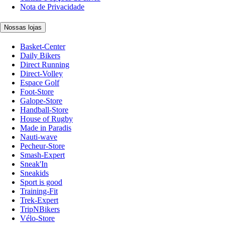
Nota de Privacidade
Nossas lojas
Basket-Center
Daily Bikers
Direct Running
Direct-Volley
Espace Golf
Foot-Store
Galope-Store
Handball-Store
House of Rugby
Made in Paradis
Nauti-wave
Pecheur-Store
Smash-Expert
Sneak'In
Sneakids
Sport is good
Training-Fit
Trek-Expert
TripNBikers
Vélo-Store