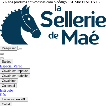
15% nos produtos anti-moscas com o código :
SUMMER-FLY15
Pesquisar
Saldos
Especial Verão
Cavalo em repouso
Cavalo em trabalho
Cavaleiros
Ocidental
Estábulo
Cão
Enviados em 24H
Outlet